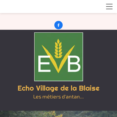

Echo Village de la Blaise
Les métiers d'antan...