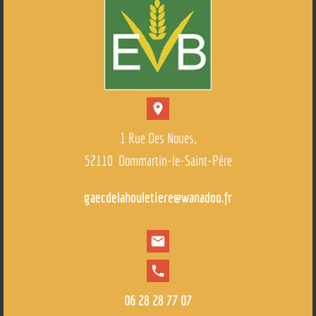
location_on
1 Rue Des Noues,
52110 Dommartin-le-Saint-Père
gaecdelahouletiere@wanadoo.fr
mail
local_phone
06 28 28 77 07