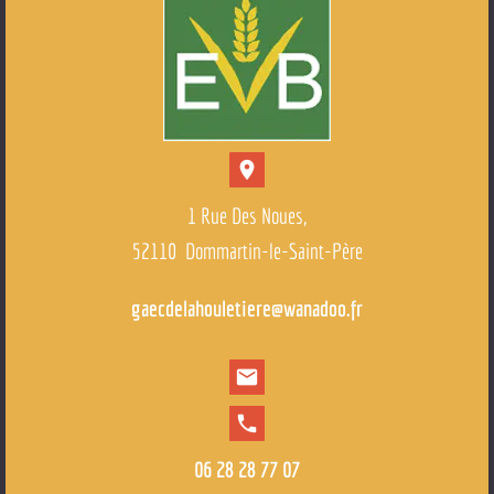
location_on
1 Rue Des Noues,
52110 Dommartin-le-Saint-Père
gaecdelahouletiere@wanadoo.fr
mail
local_phone
06 28 28 77 07