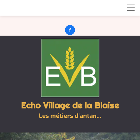

Echo Village de la Blaise
Les métiers d'antan...